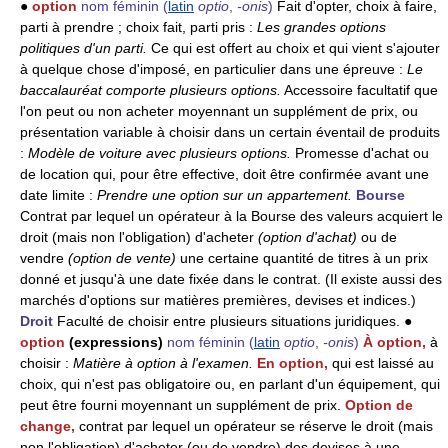
●
option
nom féminin
(
latin
optio
,
-onis
)
Fait d'opter, choix à faire,
parti à prendre ; choix fait, parti pris :
Les grandes options
politiques d'un parti.
Ce qui est offert au choix et qui vient s'ajouter
à quelque chose d'imposé, en particulier dans une épreuve :
Le
baccalauréat comporte plusieurs options.
Accessoire facultatif que
l'on peut ou non acheter moyennant un supplément de prix, ou
présentation variable à choisir dans un certain éventail de produits
:
Modèle de voiture avec plusieurs options.
Promesse d'achat ou
de location qui, pour être effective, doit être confirmée avant une
date limite :
Prendre une option sur un appartement.
Bourse
Contrat par lequel un opérateur à la Bourse des valeurs acquiert le
droit (mais non l'obligation) d'acheter
(option d'achat)
ou de
vendre
(option de vente)
une certaine quantité de titres à un prix
donné et jusqu'à une date fixée dans le contrat. (Il existe aussi des
marchés d'options sur matières premières, devises et indices.)
Droit
Faculté de choisir entre plusieurs situations juridiques. ●
option
(expressions)
nom féminin
(
latin
optio
,
-onis
)
À option,
à
choisir :
Matière à option à l'examen.
En option,
qui est laissé au
choix, qui n'est pas obligatoire ou, en parlant d'un équipement, qui
peut être fourni moyennant un supplément de prix.
Option de
change,
contrat par lequel un opérateur se réserve le droit (mais
non l'obligation) d'acheter (ou de vendre) des devises à une