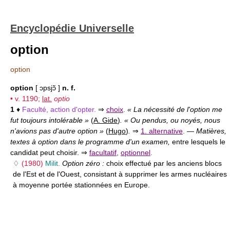
Encyclopédie Universelle
option
option
option
[ ɔpsjɔ̃ ]
n. f.
• v. 1190;
lat.
optio
1
♦
Faculté, action d'opter.
⇒
choix
.
« La nécessité de l'option me
fut toujours intolérable »
(
A. Gide
)
. « Ou pendus, ou noyés, nous
n'avions pas d'autre option »
(
Hugo
)
.
⇒
1. alternative
.
—
Matières,
textes à option dans le programme d'un examen,
entre lesquels le
candidat peut choisir. ⇒
facultatif
,
optionnel
.
♢
(1980)
Milit.
Option zéro :
choix effectué par les anciens blocs
de l'Est et de l'Ouest, consistant à supprimer les armes nucléaires
à moyenne portée stationnées en Europe.