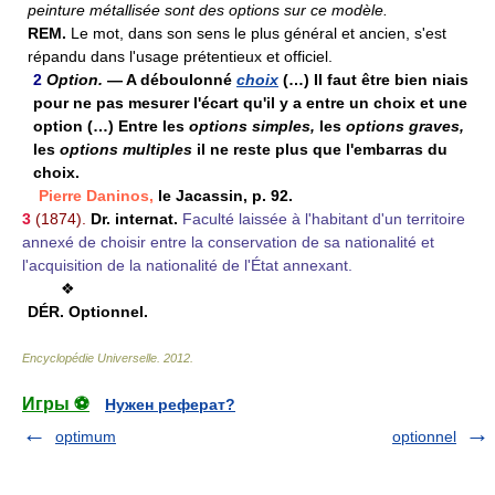
peinture métallisée sont des options sur ce modèle.
REM.
Le mot, dans son sens le plus général et ancien, s'est
répandu dans l'usage prétentieux et officiel.
2
Option.
— A déboulonné
choix
(…) Il faut être bien niais
pour ne pas mesurer l'écart qu'il y a entre un choix et une
option (…) Entre les
options simples,
les
options graves,
les
options multiples
il ne reste plus que l'embarras du
choix.
Pierre Daninos,
le Jacassin, p. 92.
3
(1874).
Dr. internat.
Faculté laissée à l'habitant d'un territoire
annexé de choisir entre la conservation de sa nationalité et
l'acquisition de la nationalité de l'État annexant.
❖
DÉR.
Optionnel.
Encyclopédie Universelle
.
2012
.
Игры ⚽
Нужен реферат?
optimum
optionnel