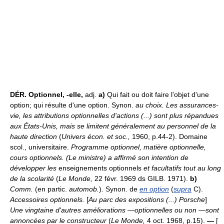
DÉR.
Optionnel, -elle,
adj.
a)
Qui fait ou doit faire l'objet d'une
option; qui résulte d'une option. Synon.
au choix.
Les assurances-
vie, les attributions optionnelles d'actions (...) sont plus répandues
aux États-Unis, mais se limitent généralement au personnel de la
haute direction
(
Univers écon. et soc.,
1960, p.44-2). Domaine
scol., universitaire.
Programme optionnel, matière optionnelle,
cours optionnels.
(Le ministre) a affirmé son intention de
développer les
enseignements optionnels
et facultatifs tout au long
de la scolarité
(
Le Monde,
22 févr. 1969 ds GILB. 1971).
b)
Comm.
(en partic.
automob.
). Synon. de
en option
(
supra
C).
Accessoires optionnels.
[
Au parc des expositions (...) Porsche
]
Une vingtaine d'autres améliorations —optionnelles ou non —sont
annoncées par le constructeur
(
Le Monde,
4 oct. 1968, p.15).
—
[