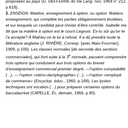
proposées au pays
(G. DEFFERRE ds
Vie Lang.
nov. 1969 n° 212,
p.618).
2.
ENSEIGN.
Matière, enseignement à option,
ou
option.
Matière,
enseignement, qui complète les parties obligatoirement étudiées,
et sur lesquels un candidat peut choisir d'être contrôlé.
Isabelle me
dit que ta matière à option est le cours Legouis. Es-tu sûr qu'on te
l'a accepté? À Malrieu on le lui a refusé. Il a dû prendre toute la
littérature anglaise
(J. RIVIÈRE,
Corresp.
[avec Alain-Fournier],
1909, p.100).
Les classes normales
[
de seconde des sections
e
commerciales
]
, qui font suite à la 3
normale, peuvent comprendre
trois options qui conduisent aux trois options du brevet
d'enseignement commercial premier degré; —l'option comptabilité
(...); —
l'option «sténo-dactylographie» (...); —l'option «employé
de commerce»
(
Encyclop. éduc.,
1960, p.168).
Les lycées
techniques ont vocation (...) pour préparer certaines options du
baccalauréat
(CAPELLE,
Éc. demain,
1966, p.80).