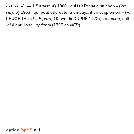
re
].
—
1
attest.
a)
1960 «qui fait l'objet d'un choix» (
loc.
cit.
),
b)
1963 «qui peut être obtenu en payant un supplément» (F.
FEUGÈRE ds
Le Figaro,
10 avr. ds DUPRÉ 1972); de
option
, suff.
-
el
d'apr. l'angl.
optional
(1765 ds
NED
).
option
[ɔpsjɔ̃]
n. f.