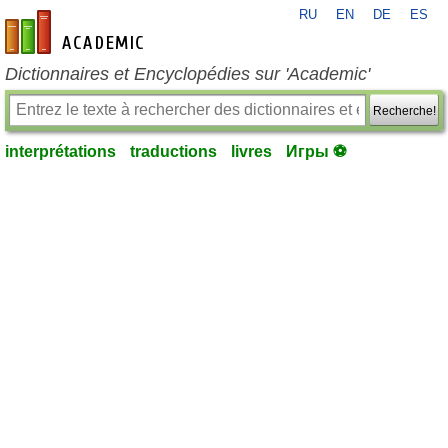
RU
EN
DE
ES
fr-academic.com
Dictionnaires et Encyclopédies sur 'Academic'
Recherche!
interprétations
traductions
livres
Игры ⚽