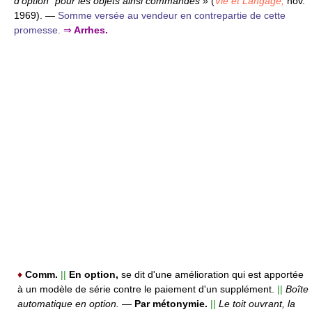
d'option” pour les objets ainsi commandés »
(
Vie et Langage,
nov.
1969).
—
Somme versée au vendeur en contrepartie de cette
promesse.
⇒
Arrhes.
♦
Comm.
||
En option,
se dit d'une amélioration qui est apportée
à un modèle de série contre le paiement d'un supplément.
||
Boîte
automatique en option.
—
Par métonymie.
||
Le toit ouvrant, la