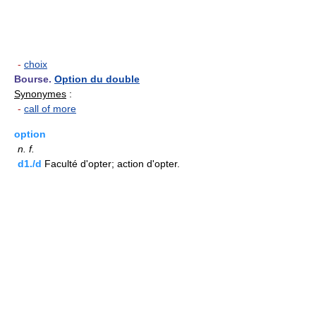
-
choix
Bourse.
Option du double
Synonymes
:
-
call of more
option
n.
f.
d1./d
Faculté d'opter; action d'opter.