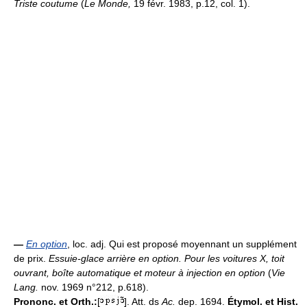
Triste coutume
(
Le Monde,
19 févr. 1983, p.12, col. 1).
—
En option
, loc. adj. Qui est proposé moyennant un supplément
de prix.
Essuie-glace arrière en option.
Pour les voitures X, toit
ouvrant, boîte automatique et moteur à injection en option
(
Vie
Lang.
nov. 1969 n°212, p.618).
Prononc. et Orth.:
[
]. Att. ds
Ac.
dep. 1694.
Étymol. et Hist.