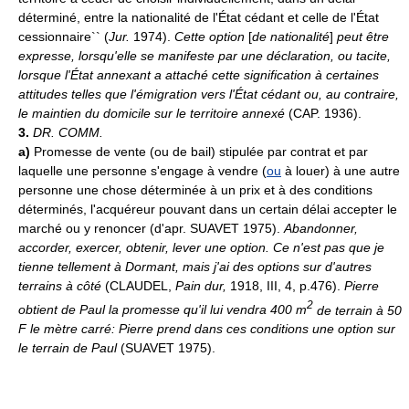
déterminé, entre la nationalité de l'État cédant et celle de l'État
cessionnaire`` (
Jur.
1974).
Cette option
[
de nationalité
]
peut être
expresse, lorsqu'elle se manifeste par une déclaration, ou tacite,
lorsque l'État annexant a attaché cette signification à certaines
attitudes telles que l'émigration vers l'État cédant ou, au contraire,
le maintien du domicile sur le territoire annexé
(CAP. 1936).
3.
DR. COMM.
a)
Promesse de vente (ou de bail) stipulée par contrat et par
laquelle une personne s'engage à vendre (
ou
à louer) à une autre
personne une chose déterminée à un prix et à des conditions
déterminés, l'acquéreur pouvant dans un certain délai accepter le
marché ou y renoncer (d'apr. SUAVET 1975).
Abandonner,
accorder, exercer, obtenir, lever une option.
Ce n'est pas que je
tienne tellement à Dormant, mais j'ai des options sur d'autres
terrains à côté
(CLAUDEL,
Pain dur,
1918, III, 4, p.476).
Pierre
2
obtient de Paul la promesse qu'il lui vendra 400 m
de terrain à 50
F le mètre carré: Pierre prend dans ces conditions une option sur
le terrain de Paul
(SUAVET 1975).