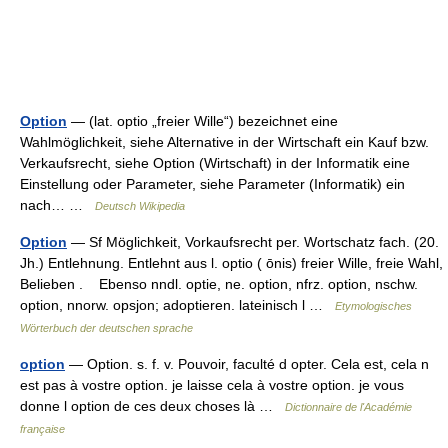
Option
— (lat. optio „freier Wille“) bezeichnet eine
Wahlmöglichkeit, siehe Alternative in der Wirtschaft ein Kauf bzw.
Verkaufsrecht, siehe Option (Wirtschaft) in der Informatik eine
Einstellung oder Parameter, siehe Parameter (Informatik) ein
nach… …
Deutsch Wikipedia
Option
— Sf Möglichkeit, Vorkaufsrecht per. Wortschatz fach. (20.
Jh.) Entlehnung. Entlehnt aus l. optio ( ōnis) freier Wille, freie Wahl,
Belieben . Ebenso nndl. optie, ne. option, nfrz. option, nschw.
option, nnorw. opsjon; adoptieren. lateinisch l …
Etymologisches
Wörterbuch der deutschen sprache
option
— Option. s. f. v. Pouvoir, faculté d opter. Cela est, cela n
est pas à vostre option. je laisse cela à vostre option. je vous
donne l option de ces deux choses là …
Dictionnaire de l'Académie
française