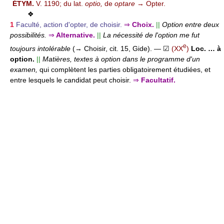
ÉTYM.
V. 1190; du lat.
optio,
de
optare
→ Opter.
❖
1
Faculté, action d'opter, de choisir.
⇒
Choix.
||
Option entre deux
possibilités.
⇒
Alternative.
||
La nécessité de l'option me fut
e
toujours intolérable
(→ Choisir, cit. 15, Gide).
— ☑
(XX
)
Loc.
… à
option.
||
Matières, textes à option dans le programme d'un
examen,
qui complètent les parties obligatoirement étudiées, et
entre lesquels le candidat peut choisir.
⇒
Facultatif.