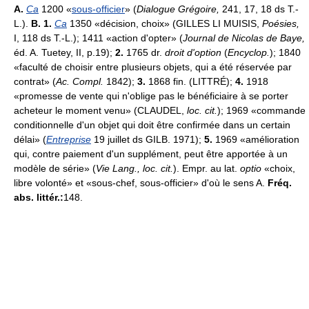
A.
Ca
1200 «
sous-officier
» (
Dialogue Grégoire,
241, 17, 18 ds T.-
L.).
B. 1.
Ca
1350 «décision, choix» (GILLES LI MUISIS,
Poésies,
I, 118 ds T.-L.); 1411 «action d'opter» (
Journal de Nicolas de Baye,
éd. A. Tuetey, II, p.19);
2.
1765 dr.
droit d'option
(
Encyclop.
); 1840
«faculté de choisir entre plusieurs objets, qui a été réservée par
contrat» (
Ac. Compl.
1842);
3.
1868 fin. (LITTRÉ);
4.
1918
«promesse de vente qui n'oblige pas le bénéficiaire à se porter
acheteur le moment venu» (CLAUDEL,
loc. cit.
); 1969 «commande
conditionnelle d'un objet qui doit être confirmée dans un certain
délai» (
Entreprise
19 juillet ds GILB. 1971);
5.
1969 «amélioration
qui, contre paiement d'un supplément, peut être apportée à un
modèle de série» (
Vie Lang., loc. cit.
). Empr. au lat.
optio
«choix,
libre volonté» et «sous-chef, sous-officier» d'où le sens A.
Fréq.
abs. littér.:
148.