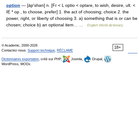
option
— [äp′shən] n. [Fr < L optio < optare, to wish, desire, ult. <
IE * op , to choose, prefer] 1. the act of choosing; choice 2. the
power, right, or liberty of choosing 3. a) something that is or can be
chosen; choice b) an optional item… …
English World dictionary
© Academic, 2000-2026
18+
Contactez-nous:
Support technique
,
RÉCLAME
Dictionnaires exportation
, créé sur PHP,
Joomla,
Drupal,
WordPress, MODx.